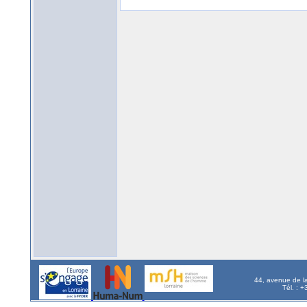
44, avenue de l
Tél. : 