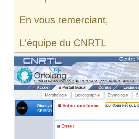
En vous remerciant,
L'équipe du CNRTL
Accueil
Portail lexical
Corpus
Lexique
Morphologie
Lexicographie
Etymologie
S
Entrez une forme
Dicosyn
CRISCO
Erreur