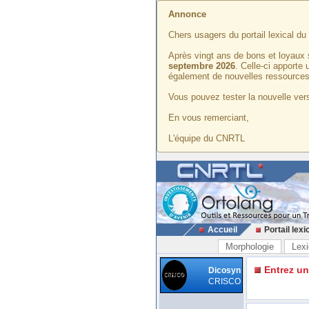
Annonce
Chers usagers du portail lexical d
Après vingt ans de bons et loyaux 
septembre 2026
. Celle-ci apporte
également de nouvelles ressources
Vous pouvez tester la nouvelle vers
En vous remerciant,
L'équipe du CNRTL
Accueil
Portail lexi
Morphologie
Lexi
Entrez u
Dicosyn
CRISCO