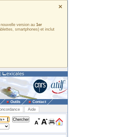
×
e nouvelle version au
1er
ablettes, smartphones) et inclut
Outils
Contact
oncordance
Aide