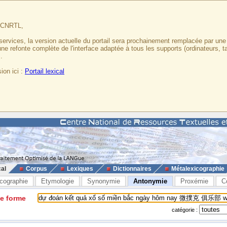
u CNRTL,
services, la version actuelle du portail sera prochainement remplacée par un
 une refonte complète de l'interface adaptée à tous les supports (ordinateurs, t
.
ion ici :
Portail lexical
cal
Corpus
Lexiques
Dictionnaires
Métalexicographie
cographie
Etymologie
Synonymie
Antonymie
Proxémie
C
ne forme
catégorie :