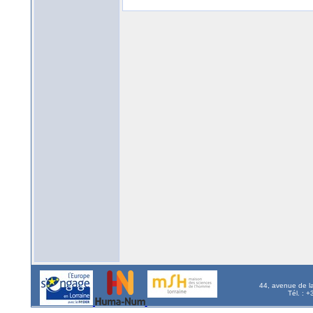
44, avenue de l
Tél. : 