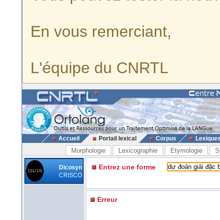
En vous remerciant,
L'équipe du CNRTL
Accueil
Portail lexical
Corpus
Lexique
Morphologie
Lexicographie
Etymologie
S
Entrez une forme
Dicosyn
CRISCO
Erreur