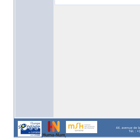
44, avenue de l
Tél. : 