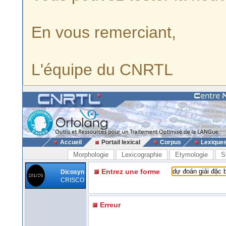
En vous remerciant,
L'équipe du CNRTL
Accueil
Portail lexical
Corpus
Lexique
Morphologie
Lexicographie
Etymologie
S
Entrez une forme
Dicosyn
CRISCO
Erreur