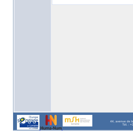
44, avenue de l
Tél. : 