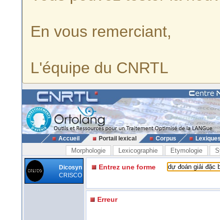
En vous remerciant,
L'équipe du CNRTL
Accueil
Portail lexical
Corpus
Lexique
Morphologie
Lexicographie
Etymologie
S
Entrez une forme
Dicosyn
CRISCO
Erreur