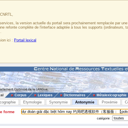
u CNRTL,
services, la version actuelle du portail sera prochainement remplacée par un
 une refonte complète de l'interface adaptée à tous les supports (ordinateurs, t
.
ion ici :
Portail lexical
cal
Corpus
Lexiques
Dictionnaires
Métalexicographie
cographie
Etymologie
Synonymie
Antonymie
Proxémie
C
ne forme
catégorie :