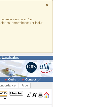
×
e nouvelle version au
1er
ablettes, smartphones) et inclut
Outils
Contact
oncordance
Aide