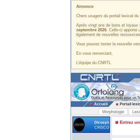
Annonce
Chers usagers du portail lexical d
Après vingt ans de bons et loyaux 
septembre 2026
. Celle-ci apporte
également de nouvelles ressources
Vous pouvez tester la nouvelle vers
En vous remerciant,
L'équipe du CNRTL
Accueil
Portail lexi
Morphologie
Lexi
Entrez u
Dicosyn
CRISCO