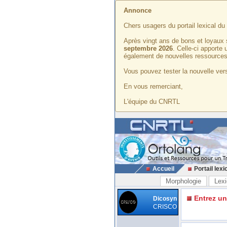
Annonce
Chers usagers du portail lexical d
Après vingt ans de bons et loyaux 
septembre 2026
. Celle-ci apporte
également de nouvelles ressources
Vous pouvez tester la nouvelle vers
En vous remerciant,
L'équipe du CNRTL
Accueil
Portail lexi
Morphologie
Lexi
Entrez u
Dicosyn
CRISCO