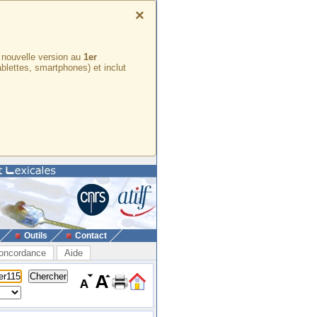
×
e nouvelle version au
1er
ablettes, smartphones) et inclut
Outils
Contact
oncordance
Aide