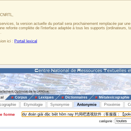
u CNRTL,
services, la version actuelle du portail sera prochainement remplacée par un
 une refonte complète de l'interface adaptée à tous les supports (ordinateurs, t
.
ion ici :
Portail lexical
cal
Corpus
Lexiques
Dictionnaires
Métalexicographie
cographie
Etymologie
Synonymie
Antonymie
Proxémie
C
ne forme
catégorie :