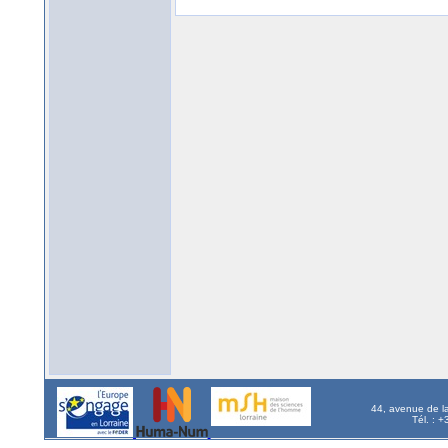
44, avenue de l
Tél. : 