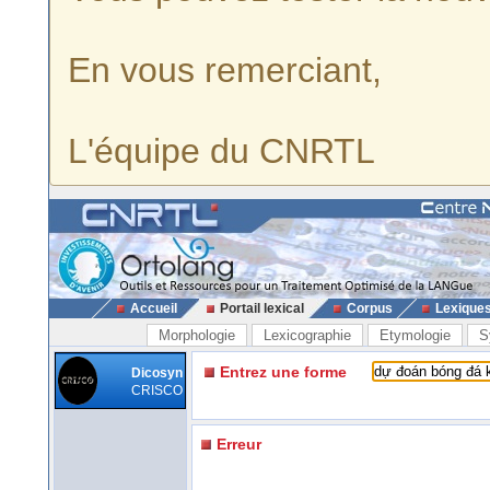
En vous remerciant,
L'équipe du CNRTL
Accueil
Portail lexical
Corpus
Lexique
Morphologie
Lexicographie
Etymologie
S
Entrez une forme
Dicosyn
CRISCO
Erreur