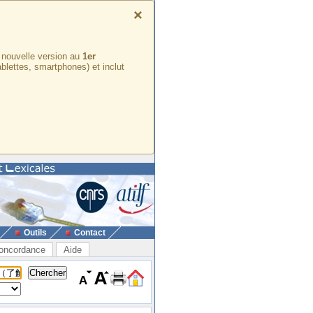
×
e nouvelle version au
1er
ablettes, smartphones) et inclut
Outils
Contact
oncordance
Aide