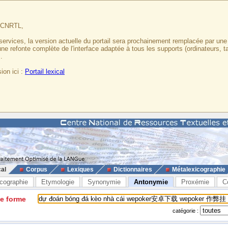
u CNRTL,
services, la version actuelle du portail sera prochainement remplacée par un
 une refonte complète de l'interface adaptée à tous les supports (ordinateurs, t
.
ion ici :
Portail lexical
cal
Corpus
Lexiques
Dictionnaires
Métalexicographie
cographie
Etymologie
Synonymie
Antonymie
Proxémie
C
ne forme
catégorie :