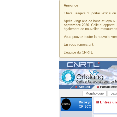
Annonce
Chers usagers du portail lexical d
Après vingt ans de bons et loyaux 
septembre 2026
. Celle-ci apporte
également de nouvelles ressources
Vous pouvez tester la nouvelle vers
En vous remerciant,
L'équipe du CNRTL
Accueil
Portail lexi
Morphologie
Lexi
Entrez u
Dicosyn
CRISCO