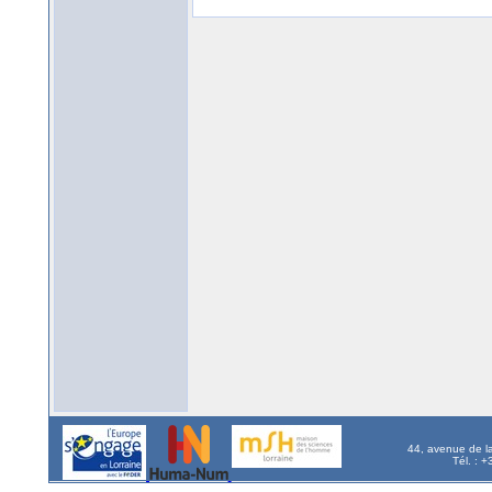
44, avenue de l
Tél. : 