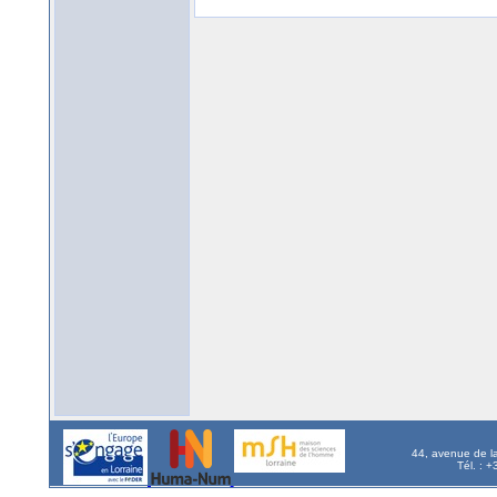
44, avenue de l
Tél. : 