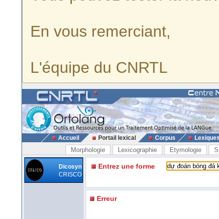
En vous remerciant,
L'équipe du CNRTL
Accueil
Portail lexical
Corpus
Lexique
Morphologie
Lexicographie
Etymologie
S
Entrez une forme
Dicosyn
CRISCO
Erreur