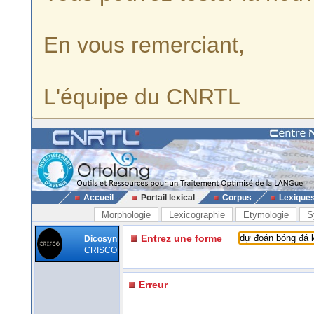
En vous remerciant,
L'équipe du CNRTL
Accueil
Portail lexical
Corpus
Lexique
Morphologie
Lexicographie
Etymologie
S
Entrez une forme
Dicosyn
CRISCO
Erreur