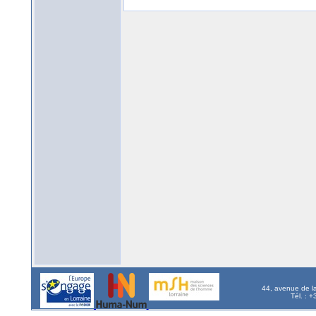
44, avenue de l
Tél. : 