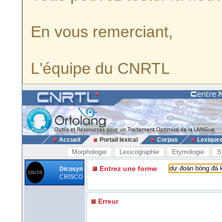
En vous remerciant,
L'équipe du CNRTL
Accueil
Portail lexical
Corpus
Lexique
Morphologie
Lexicographie
Etymologie
S
Entrez une forme
Dicosyn
CRISCO
Erreur