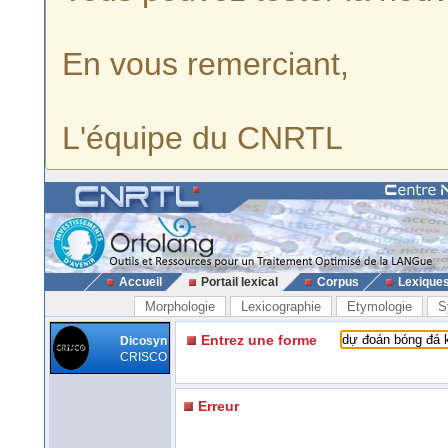
En vous remerciant,
L'équipe du CNRTL
Accueil
Portail lexical
Corpus
Lexique
Morphologie
Lexicographie
Etymologie
S
Entrez une forme
Dicosyn
CRISCO
Erreur