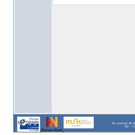
44, avenue de l
Tél. : 