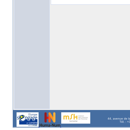
44, avenue de l
Tél. : 