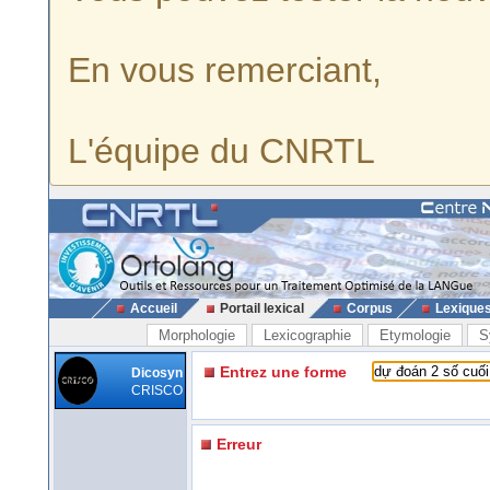
En vous remerciant,
L'équipe du CNRTL
Accueil
Portail lexical
Corpus
Lexique
Morphologie
Lexicographie
Etymologie
S
Entrez une forme
Dicosyn
CRISCO
Erreur