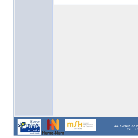
44, avenue de l
Tél. : 