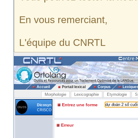
En vous remerciant,
L'équipe du CNRTL
Accueil
Portail lexical
Corpus
Lexique
Morphologie
Lexicographie
Etymologie
S
Entrez une forme
Dicosyn
CRISCO
Erreur