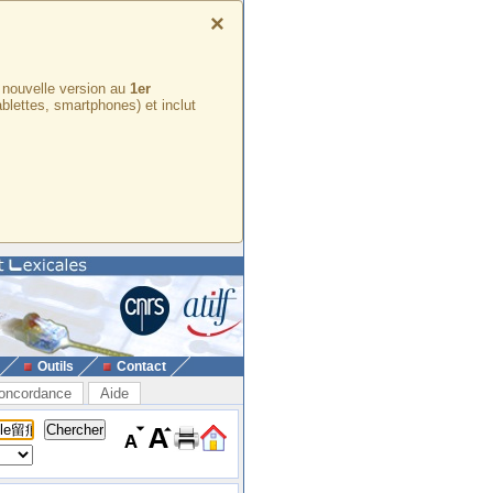
×
e nouvelle version au
1er
ablettes, smartphones) et inclut
Outils
Contact
oncordance
Aide