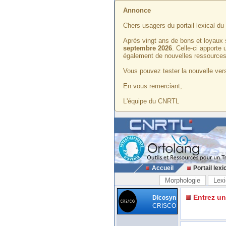
Annonce
Chers usagers du portail lexical d
Après vingt ans de bons et loyaux 
septembre 2026
. Celle-ci apporte
également de nouvelles ressources
Vous pouvez tester la nouvelle vers
En vous remerciant,
L'équipe du CNRTL
Accueil
Portail lexi
Morphologie
Lexi
Entrez u
Dicosyn
CRISCO