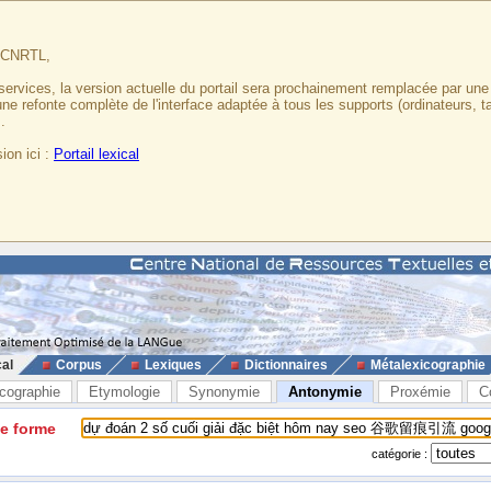
u CNRTL,
services, la version actuelle du portail sera prochainement remplacée par un
 une refonte complète de l'interface adaptée à tous les supports (ordinateurs, t
.
ion ici :
Portail lexical
cal
Corpus
Lexiques
Dictionnaires
Métalexicographie
cographie
Etymologie
Synonymie
Antonymie
Proxémie
C
ne forme
catégorie :