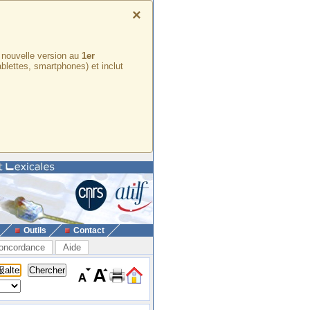
×
e nouvelle version au
1er
ablettes, smartphones) et inclut
Outils
Contact
oncordance
Aide