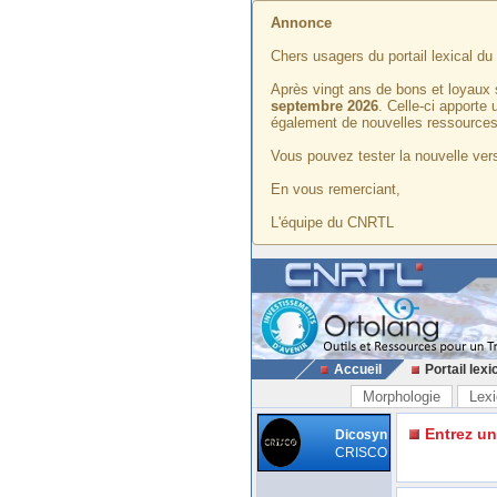
Annonce
Chers usagers du portail lexical d
Après vingt ans de bons et loyaux 
septembre 2026
. Celle-ci apporte
également de nouvelles ressources
Vous pouvez tester la nouvelle vers
En vous remerciant,
L'équipe du CNRTL
Accueil
Portail lexi
Morphologie
Lexi
Entrez u
Dicosyn
CRISCO