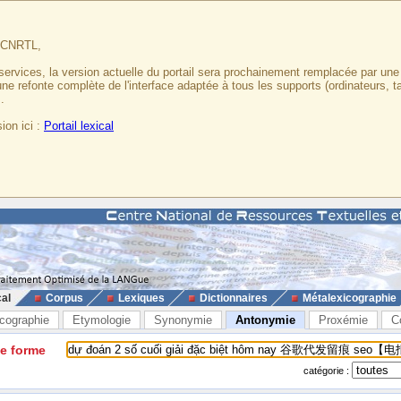
u CNRTL,
services, la version actuelle du portail sera prochainement remplacée par un
 une refonte complète de l'interface adaptée à tous les supports (ordinateurs, t
.
ion ici :
Portail lexical
cal
Corpus
Lexiques
Dictionnaires
Métalexicographie
cographie
Etymologie
Synonymie
Antonymie
Proxémie
C
ne forme
catégorie :