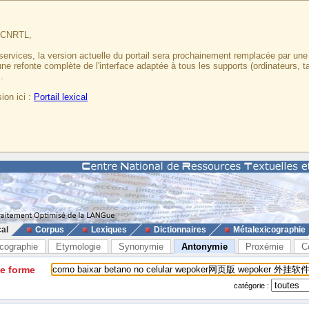
u CNRTL,
services, la version actuelle du portail sera prochainement remplacée par un
 une refonte complète de l'interface adaptée à tous les supports (ordinateurs, t
.
ion ici :
Portail lexical
cal
Corpus
Lexiques
Dictionnaires
Métalexicographie
cographie
Etymologie
Synonymie
Antonymie
Proxémie
C
ne forme
catégorie :