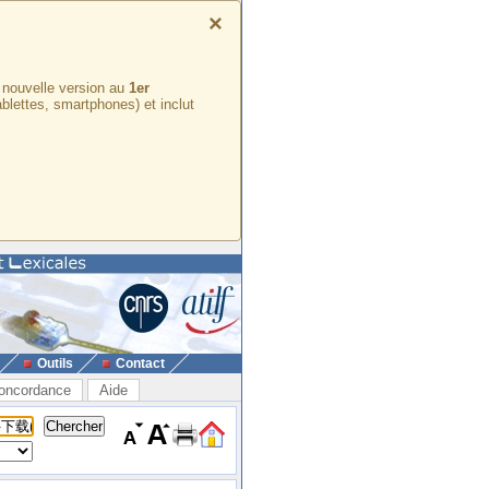
×
e nouvelle version au
1er
ablettes, smartphones) et inclut
Outils
Contact
oncordance
Aide