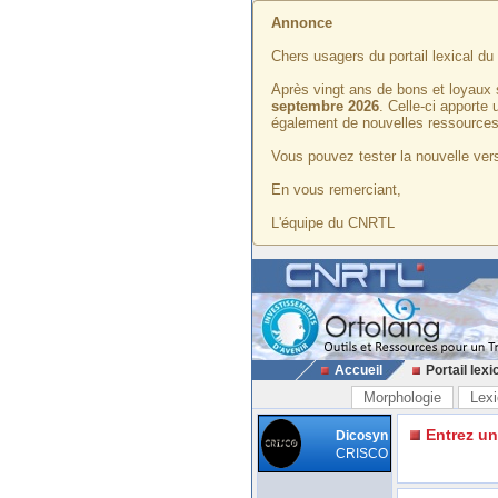
Annonce
Chers usagers du portail lexical d
Après vingt ans de bons et loyaux 
septembre 2026
. Celle-ci apporte
également de nouvelles ressources
Vous pouvez tester la nouvelle vers
En vous remerciant,
L'équipe du CNRTL
Accueil
Portail lexi
Morphologie
Lexi
Entrez u
Dicosyn
CRISCO