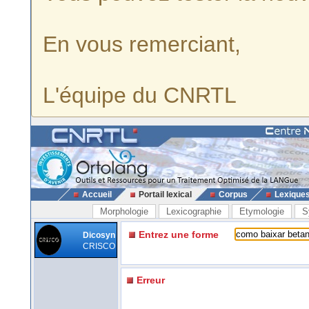
En vous remerciant,
L'équipe du CNRTL
Accueil
Portail lexical
Corpus
Lexique
Morphologie
Lexicographie
Etymologie
S
Entrez une forme
Dicosyn
CRISCO
Erreur