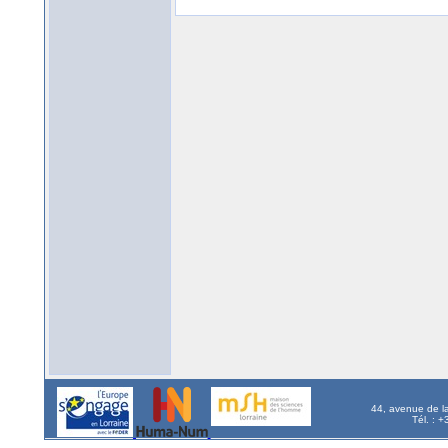
44, avenue de l
Tél. : 