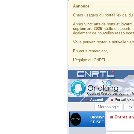
Annonce
Chers usagers du portail lexical d
Après vingt ans de bons et loyaux 
septembre 2026
. Celle-ci apporte
également de nouvelles ressources
Vous pouvez tester la nouvelle vers
En vous remerciant,
L'équipe du CNRTL
Accueil
Portail lexi
Morphologie
Lexi
Entrez u
Dicosyn
CRISCO