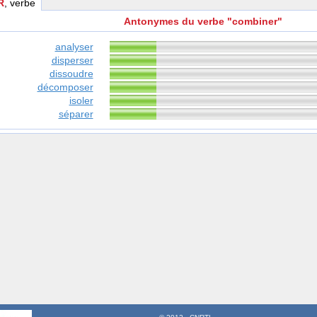
R
, verbe
Antonymes du verbe "combiner"
analyser
disperser
dissoudre
décomposer
isoler
séparer