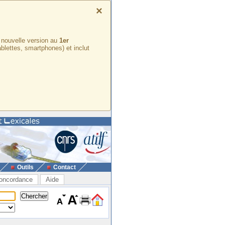
×
e nouvelle version au
1er
ablettes, smartphones) et inclut
Outils
Contact
oncordance
Aide