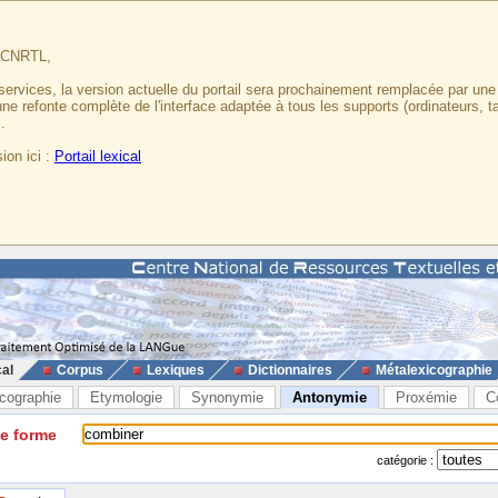
u CNRTL,
services, la version actuelle du portail sera prochainement remplacée par un
 une refonte complète de l'interface adaptée à tous les supports (ordinateurs, t
.
ion ici :
Portail lexical
cal
Corpus
Lexiques
Dictionnaires
Métalexicographie
cographie
Etymologie
Synonymie
Antonymie
Proxémie
C
ne forme
catégorie :