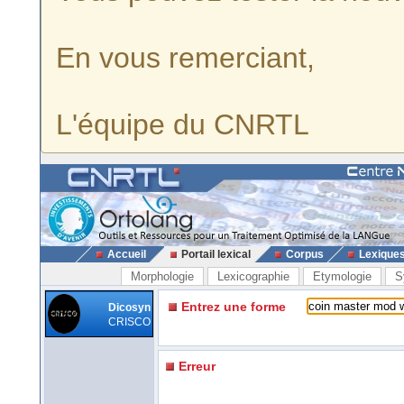
En vous remerciant,
L'équipe du CNRTL
Accueil
Portail lexical
Corpus
Lexique
Morphologie
Lexicographie
Etymologie
S
Entrez une forme
Dicosyn
CRISCO
Erreur