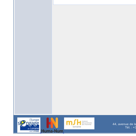
44, avenue de l
Tél. : 