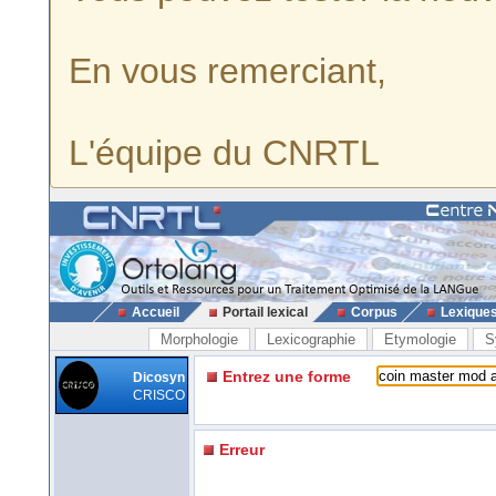
En vous remerciant,
L'équipe du CNRTL
Accueil
Portail lexical
Corpus
Lexique
Morphologie
Lexicographie
Etymologie
S
Entrez une forme
Dicosyn
CRISCO
Erreur