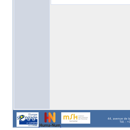
44, avenue de l
Tél. : 