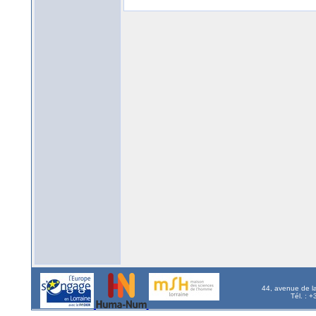
44, avenue de l
Tél. : 