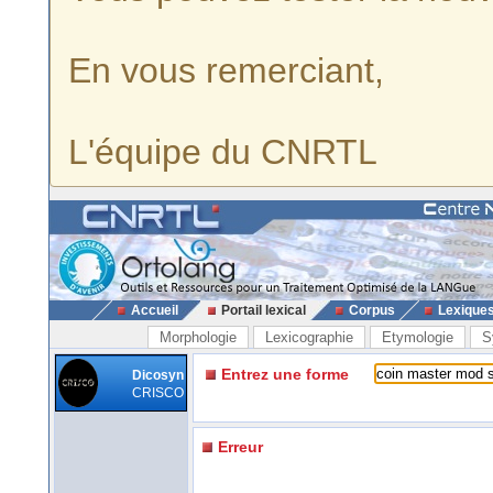
En vous remerciant,
L'équipe du CNRTL
Accueil
Portail lexical
Corpus
Lexique
Morphologie
Lexicographie
Etymologie
S
Entrez une forme
Dicosyn
CRISCO
Erreur