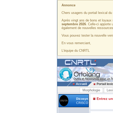
Annonce
Chers usagers du portail lexical d
Après vingt ans de bons et loyaux 
septembre 2026
. Celle-ci apporte
également de nouvelles ressources
Vous pouvez tester la nouvelle vers
En vous remerciant,
L'équipe du CNRTL
Accueil
Portail lexi
Morphologie
Lexi
Entrez u
Dicosyn
CRISCO