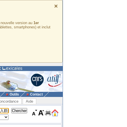
×
e nouvelle version au
1er
ablettes, smartphones) et inclut
Outils
Contact
oncordance
Aide