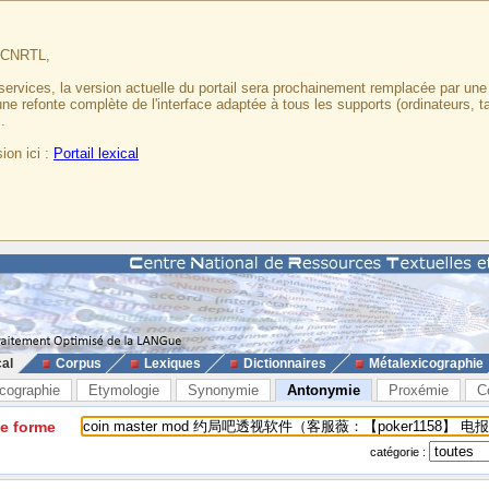
u CNRTL,
services, la version actuelle du portail sera prochainement remplacée par un
 une refonte complète de l'interface adaptée à tous les supports (ordinateurs, t
.
ion ici :
Portail lexical
cal
Corpus
Lexiques
Dictionnaires
Métalexicographie
cographie
Etymologie
Synonymie
Antonymie
Proxémie
C
ne forme
catégorie :