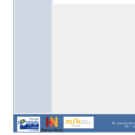
44, avenue de l
Tél. : 