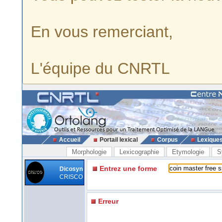
En vous remerciant,
L'équipe du CNRTL
Accueil
Portail lexical
Corpus
Lexique
Morphologie
Lexicographie
Etymologie
S
Entrez une forme
Dicosyn
CRISCO
Erreur