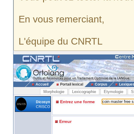
En vous remerciant,
L'équipe du CNRTL
Accueil
Portail lexical
Corpus
Lexique
Morphologie
Lexicographie
Etymologie
S
Entrez une forme
Dicosyn
CRISCO
Erreur