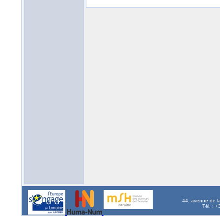
44, avenue de l
Tél. : 