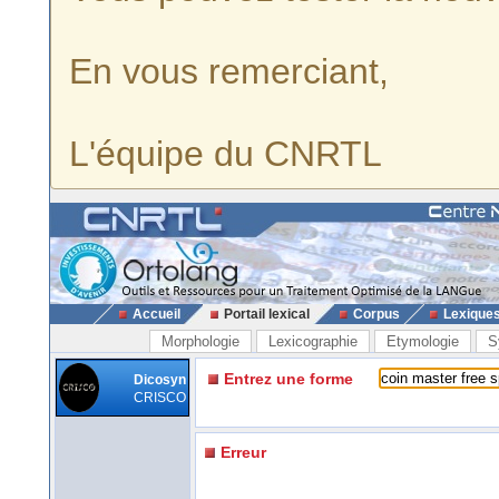
En vous remerciant,
L'équipe du CNRTL
Accueil
Portail lexical
Corpus
Lexique
Morphologie
Lexicographie
Etymologie
S
Entrez une forme
Dicosyn
CRISCO
Erreur