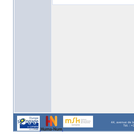
44, avenue de l
Tél. : 