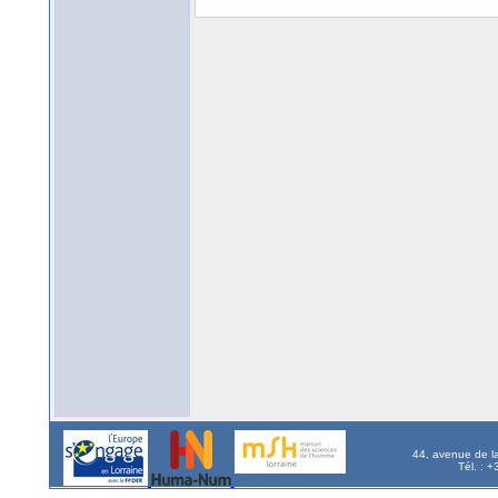
44, avenue de l
Tél. : 