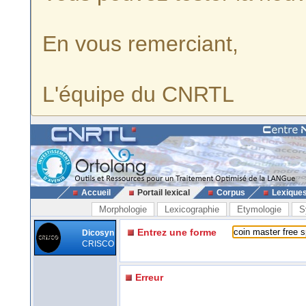
En vous remerciant,
L'équipe du CNRTL
Accueil
Portail lexical
Corpus
Lexique
Morphologie
Lexicographie
Etymologie
S
Entrez une forme
Dicosyn
CRISCO
Erreur