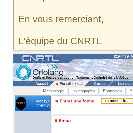
En vous remerciant,
L'équipe du CNRTL
Accueil
Portail lexical
Corpus
Lexique
Morphologie
Lexicographie
Etymologie
S
Entrez une forme
Dicosyn
CRISCO
Erreur