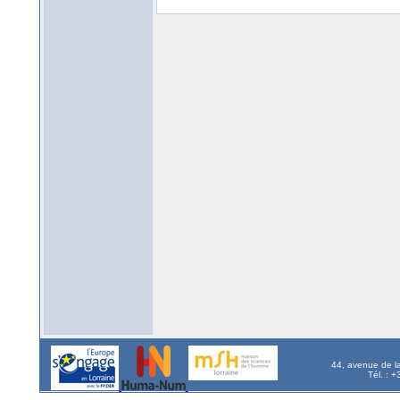
44, avenue de l
Tél. : 