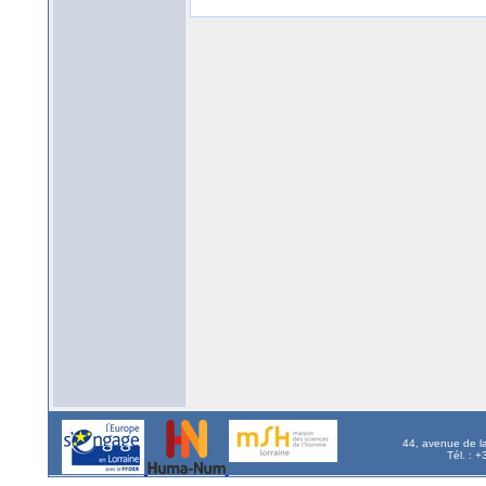
44, avenue de l
Tél. : 