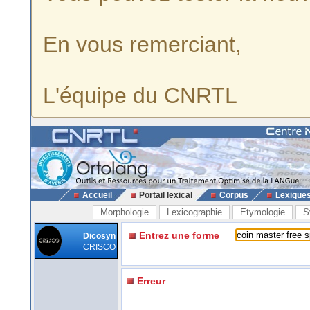
En vous remerciant,
L'équipe du CNRTL
Accueil
Portail lexical
Corpus
Lexique
Morphologie
Lexicographie
Etymologie
S
Entrez une forme
Dicosyn
CRISCO
Erreur