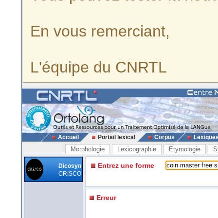
En vous remerciant,
L'équipe du CNRTL
Accueil
Portail lexical
Corpus
Lexique
Morphologie
Lexicographie
Etymologie
S
Entrez une forme
Dicosyn
CRISCO
Erreur