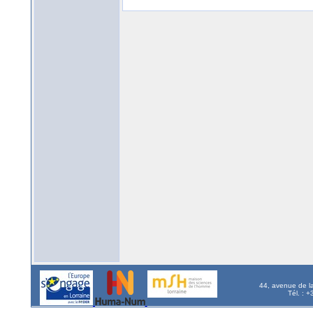
44, avenue de l
Tél. : 