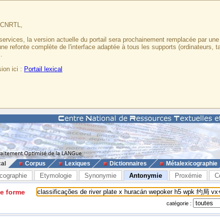
u CNRTL,
services, la version actuelle du portail sera prochainement remplacée par un
 une refonte complète de l'interface adaptée à tous les supports (ordinateurs, t
.
ion ici :
Portail lexical
cal
Corpus
Lexiques
Dictionnaires
Métalexicographie
cographie
Etymologie
Synonymie
Antonymie
Proxémie
C
ne forme
catégorie :