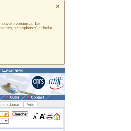
×
e nouvelle version au
1er
ablettes, smartphones) et inclut
Outils
Contact
oncordance
Aide