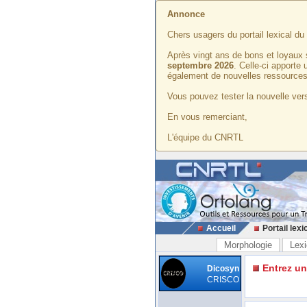
Annonce
Chers usagers du portail lexical d
Après vingt ans de bons et loyaux 
septembre 2026
. Celle-ci apporte
également de nouvelles ressources
Vous pouvez tester la nouvelle vers
En vous remerciant,
L'équipe du CNRTL
Accueil
Portail lexi
Morphologie
Lexi
Entrez u
Dicosyn
CRISCO