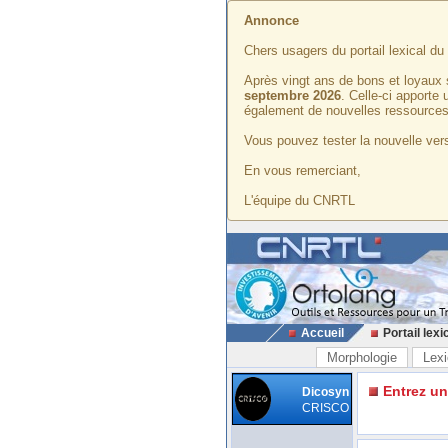
Annonce
Chers usagers du portail lexical d
Après vingt ans de bons et loyaux 
septembre 2026
. Celle-ci apporte
également de nouvelles ressources
Vous pouvez tester la nouvelle vers
En vous remerciant,
L'équipe du CNRTL
Accueil
Portail lexi
Morphologie
Lexi
Entrez u
Dicosyn
CRISCO