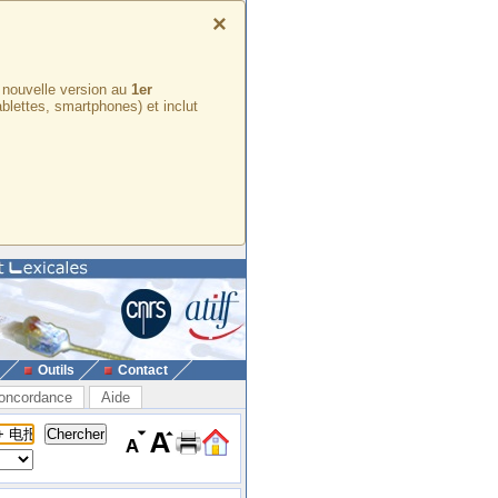
×
e nouvelle version au
1er
ablettes, smartphones) et inclut
Outils
Contact
oncordance
Aide