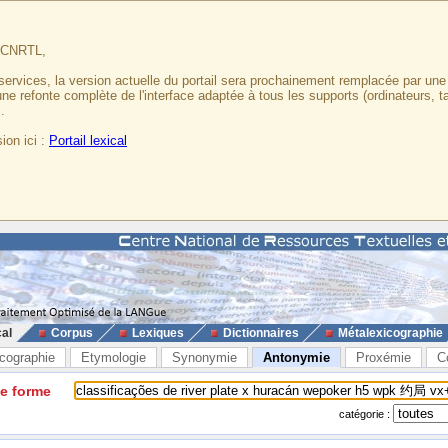
u CNRTL,
services, la version actuelle du portail sera prochainement remplacée par un
 une refonte complète de l'interface adaptée à tous les supports (ordinateurs, t
.
ion ici :
Portail lexical
cal
Corpus
Lexiques
Dictionnaires
Métalexicographie
cographie
Etymologie
Synonymie
Antonymie
Proxémie
C
ne forme
catégorie :