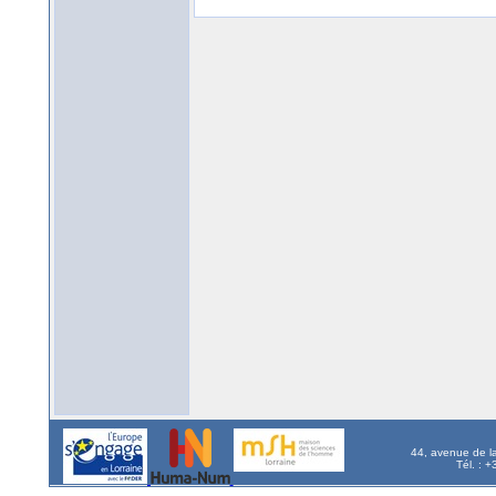
44, avenue de l
Tél. : 