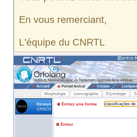
En vous remerciant,
L'équipe du CNRTL
Accueil
Portail lexical
Corpus
Lexique
Morphologie
Lexicographie
Etymologie
S
Entrez une forme
Dicosyn
CRISCO
Erreur