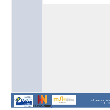
44, avenue de l
Tél. : 