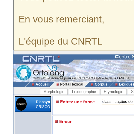
En vous remerciant,
L'équipe du CNRTL
Accueil
Portail lexical
Corpus
Lexique
Morphologie
Lexicographie
Etymologie
S
Entrez une forme
Dicosyn
CRISCO
Erreur