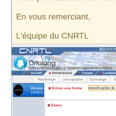
En vous remerciant,
L'équipe du CNRTL
Accueil
Portail lexical
Corpus
Lexique
Morphologie
Lexicographie
Etymologie
S
Entrez une forme
Dicosyn
CRISCO
Erreur