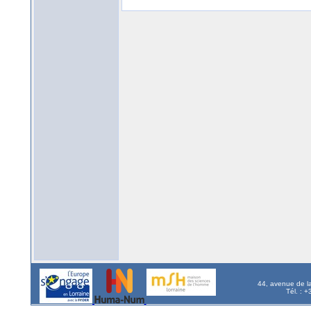
44, avenue de l
Tél. : 