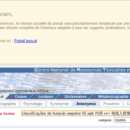
u CNRTL,
services, la version actuelle du portail sera prochainement remplacée par un
 une refonte complète de l'interface adaptée à tous les supports (ordinateurs, t
.
ion ici :
Portail lexical
cal
Corpus
Lexiques
Dictionnaires
Métalexicographie
cographie
Etymologie
Synonymie
Antonymie
Proxémie
C
ne forme
catégorie :