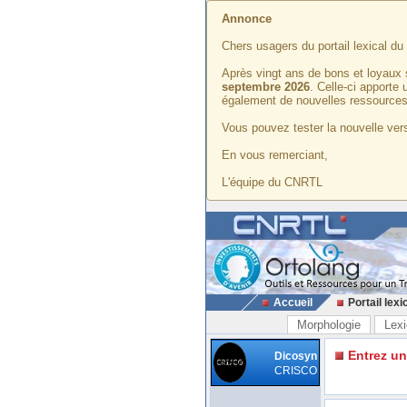
Annonce
Chers usagers du portail lexical d
Après vingt ans de bons et loyaux 
septembre 2026
. Celle-ci apporte
également de nouvelles ressources
Vous pouvez tester la nouvelle vers
En vous remerciant,
L'équipe du CNRTL
Accueil
Portail lexi
Morphologie
Lexi
Entrez u
Dicosyn
CRISCO