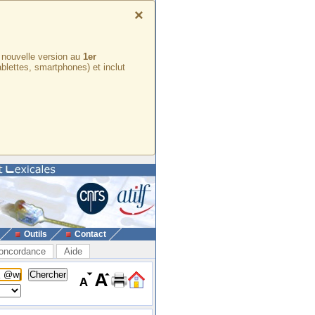
×
e nouvelle version au
1er
ablettes, smartphones) et inclut
Outils
Contact
oncordance
Aide