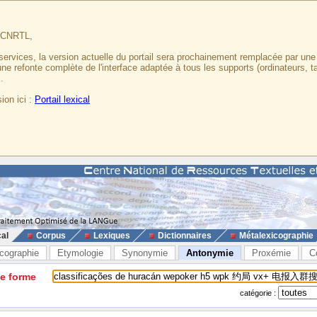
u CNRTL,
services, la version actuelle du portail sera prochainement remplacée par un
 une refonte complète de l'interface adaptée à tous les supports (ordinateurs, t
.
ion ici :
Portail lexical
cal
Corpus
Lexiques
Dictionnaires
Métalexicographie
cographie
Etymologie
Synonymie
Antonymie
Proxémie
C
ne forme
catégorie :