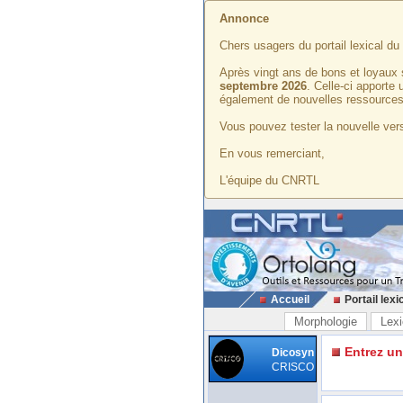
Annonce
Chers usagers du portail lexical d
Après vingt ans de bons et loyaux 
septembre 2026
. Celle-ci apporte
également de nouvelles ressources
Vous pouvez tester la nouvelle vers
En vous remerciant,
L'équipe du CNRTL
Accueil
Portail lexi
Morphologie
Lexi
Entrez u
Dicosyn
CRISCO