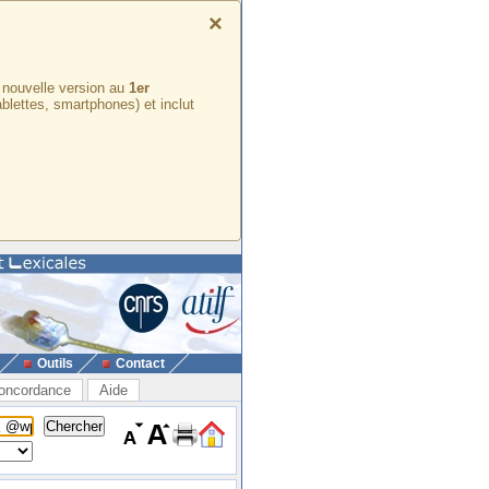
×
e nouvelle version au
1er
ablettes, smartphones) et inclut
Outils
Contact
oncordance
Aide