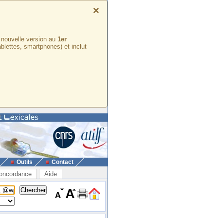
×
e nouvelle version au
1er
ablettes, smartphones) et inclut
Outils
Contact
oncordance
Aide