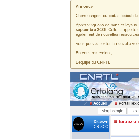
Annonce
Chers usagers du portail lexical d
Après vingt ans de bons et loyaux 
septembre 2026
. Celle-ci apporte
également de nouvelles ressources
Vous pouvez tester la nouvelle vers
En vous remerciant,
L'équipe du CNRTL
Accueil
Portail lexi
Morphologie
Lexi
Entrez u
Dicosyn
CRISCO