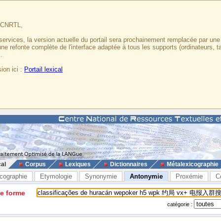
u CNRTL,
services, la version actuelle du portail sera prochainement remplacée par un
 une refonte complète de l'interface adaptée à tous les supports (ordinateurs, t
.
ion ici :
Portail lexical
cal
Corpus
Lexiques
Dictionnaires
Métalexicographie
cographie
Etymologie
Synonymie
Antonymie
Proxémie
C
ne forme
catégorie :