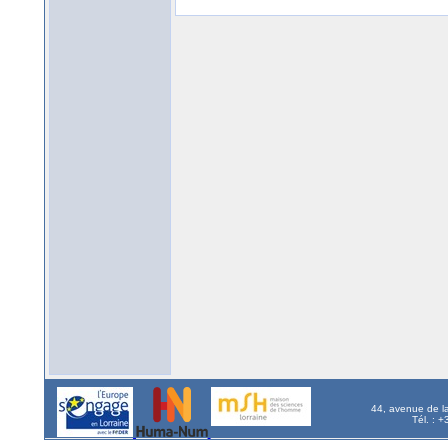
44, avenue de l
Tél. : 