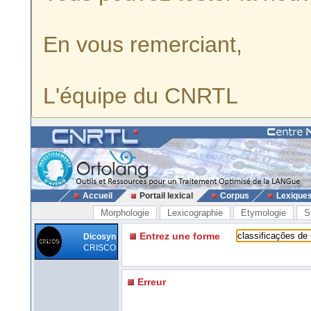
En vous remerciant,
L'équipe du CNRTL
Accueil
Portail lexical
Corpus
Lexique
Morphologie
Lexicographie
Etymologie
S
Entrez une forme
Dicosyn
CRISCO
Erreur