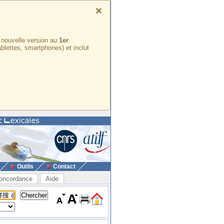
×
e nouvelle version au
1er
ablettes, smartphones) et inclut
Outils
Contact
oncordance
Aide