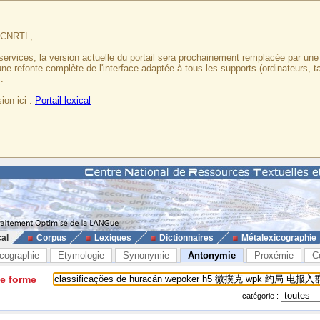
u CNRTL,
services, la version actuelle du portail sera prochainement remplacée par un
 une refonte complète de l'interface adaptée à tous les supports (ordinateurs, t
.
ion ici :
Portail lexical
cal
Corpus
Lexiques
Dictionnaires
Métalexicographie
cographie
Etymologie
Synonymie
Antonymie
Proxémie
C
ne forme
catégorie :