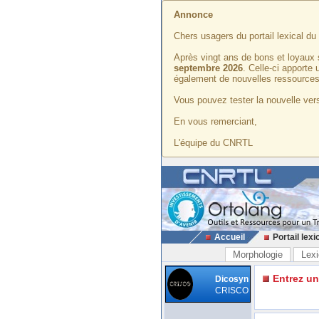
Annonce
Chers usagers du portail lexical d
Après vingt ans de bons et loyaux 
septembre 2026
. Celle-ci apporte
également de nouvelles ressources
Vous pouvez tester la nouvelle vers
En vous remerciant,
L'équipe du CNRTL
Accueil
Portail lexi
Morphologie
Lexi
Entrez u
Dicosyn
CRISCO