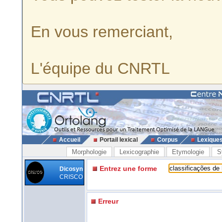
En vous remerciant,
L'équipe du CNRTL
Accueil
Portail lexical
Corpus
Lexique
Morphologie
Lexicographie
Etymologie
S
Entrez une forme
Dicosyn
CRISCO
Erreur