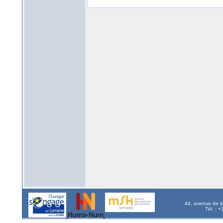
44, avenue de l
Tél. : 