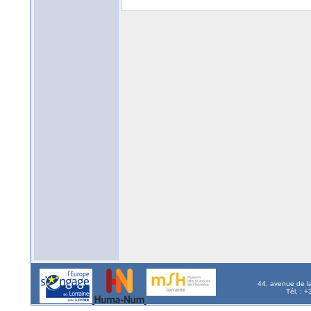
44, avenue de l
Tél. : 