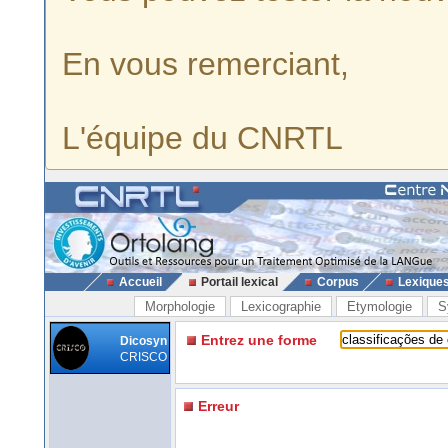
En vous remerciant,
L'équipe du CNRTL
Accueil
Portail lexical
Corpus
Lexique
Morphologie
Lexicographie
Etymologie
S
Entrez une forme
Dicosyn
CRISCO
Erreur