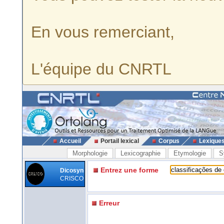
En vous remerciant,
L'équipe du CNRTL
Accueil
Portail lexical
Corpus
Lexique
Morphologie
Lexicographie
Etymologie
S
Entrez une forme
Dicosyn
CRISCO
Erreur