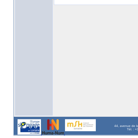
44, avenue de l
Tél. : 