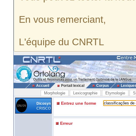
En vous remerciant,
L'équipe du CNRTL
Accueil
Portail lexical
Corpus
Lexique
Morphologie
Lexicographie
Etymologie
S
Entrez une forme
Dicosyn
CRISCO
Erreur