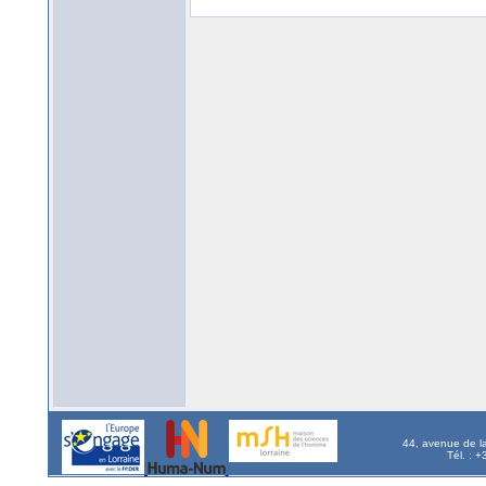
44, avenue de l
Tél. : 