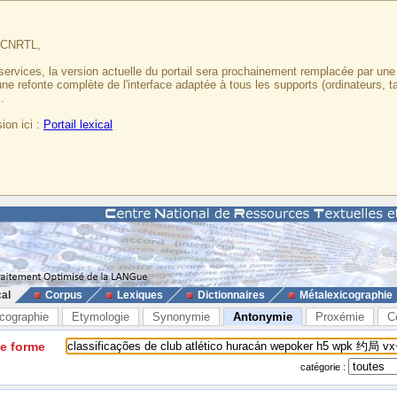
u CNRTL,
services, la version actuelle du portail sera prochainement remplacée par un
 une refonte complète de l'interface adaptée à tous les supports (ordinateurs, t
.
ion ici :
Portail lexical
cal
Corpus
Lexiques
Dictionnaires
Métalexicographie
cographie
Etymologie
Synonymie
Antonymie
Proxémie
C
ne forme
catégorie :