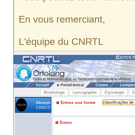
En vous remerciant,
L'équipe du CNRTL
Accueil
Portail lexical
Corpus
Lexique
Morphologie
Lexicographie
Etymologie
S
Entrez une forme
Dicosyn
CRISCO
Erreur