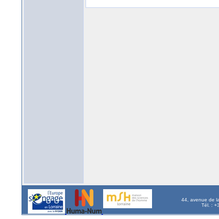
44, avenue de l
Tél. : 