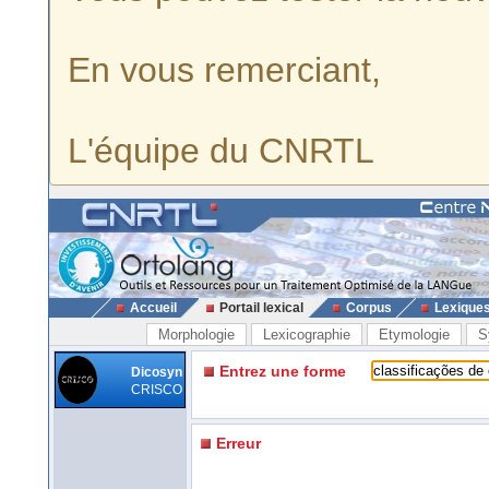
En vous remerciant,
L'équipe du CNRTL
Accueil
Portail lexical
Corpus
Lexique
Morphologie
Lexicographie
Etymologie
S
Entrez une forme
Dicosyn
CRISCO
Erreur