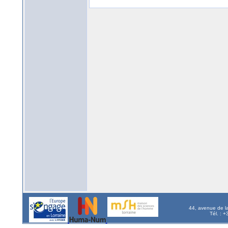
44, avenue de l
Tél. : 