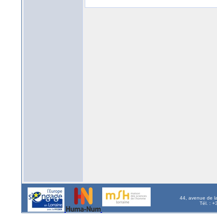
44, avenue de l
Tél. : 